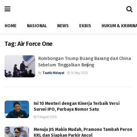
HOME
NASIONAL
NEWS
EKBIS
HUKUM & KRIMIN
Tag:
Air Force One
Rombongan Trump Buang Barang dari China
Sebelum Tinggalkan Beijing
By
Taufik Hidayat
16 May 2026
Ini 10 Menteri dengan Kinerja Terbaik Versi
Survei IPO, Purbaya Nomor Satu
9 August 2026
Menuju JIS Makin Mudah, Pramono Tambah Peron
KRL dan Siapkan Parkir Ancol