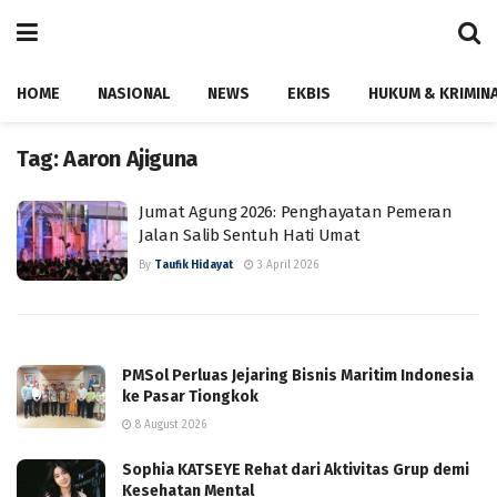
HOME
NASIONAL
NEWS
EKBIS
HUKUM & KRIMIN
Tag:
Aaron Ajiguna
Jumat Agung 2026: Penghayatan Pemeran
Jalan Salib Sentuh Hati Umat
By
Taufik Hidayat
3 April 2026
PMSol Perluas Jejaring Bisnis Maritim Indonesia
ke Pasar Tiongkok
8 August 2026
Sophia KATSEYE Rehat dari Aktivitas Grup demi
Kesehatan Mental