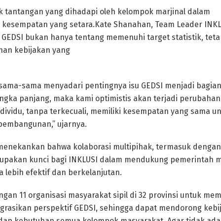
 tantangan yang dihadapi oleh kelompok marjinal dalam
kesempatan yang setara.Kate Shanahan, Team Leader INK
GEDSI bukan hanya tentang memenuhi target statistik, teta
an kebijakan yang
ersama-sama menyadari pentingnya isu GEDSI menjadi bagian
ngka panjang, maka kami optimistis akan terjadi perubahan 
dividu, tanpa terkecuali, memiliki kesempatan yang sama un
pembangunan,” ujarnya.
menekankan bahwa kolaborasi multipihak, termasuk dengan 
erupakan kunci bagi INKLUSI dalam mendukung pemerintah m
a lebih efektif dan berkelanjutan.
ngan 11 organisasi masyarakat sipil di 32 provinsi untuk me
egrasikan perspektif GEDSI, sehingga dapat mendorong keb
dap kebutuhan semua kelompok masyarakat. Agar tidak ada 