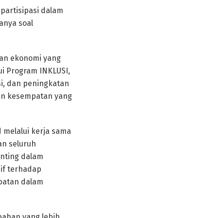
partisipasi dalam
anya soal
dan ekonomi yang
i Program INKLUSI,
i, dan peningkatan
dan kesempatan yang
 melalui kerja sama
an seluruh
enting dalam
if terhadap
batan dalam
bahan yang lebih