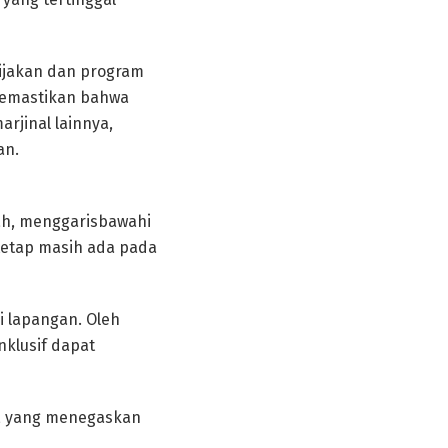
ijakan dan program
 memastikan bahwa
rjinal lainnya,
an.
yah, menggarisbawahi
tetap masih ada pada
 lapangan. Oleh
nklusif dapat
ia, yang menegaskan