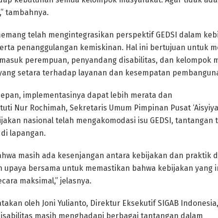
” tambahnya.
memang telah mengintegrasikan perspektif GEDSI dalam keb
serta penanggulangan kemiskinan. Hal ini bertujuan untuk
masuk perempuan, penyandang disabilitas, dan kelompok ma
yang setara terhadap layanan dan kesempatan pembangun
epan, implementasinya dapat lebih merata dan
stuti Nur Rochimah, Sekretaris Umum Pimpinan Pusat ‘Aisyi
jakan nasional telah mengakomodasi isu GEDSI, tantangan 
 di lapangan.
wa masih ada kesenjangan antara kebijakan dan praktik di
an upaya bersama untuk memastikan bahwa kebijakan yang i
cara maksimal,” jelasnya.
atakan oleh Joni Yulianto, Direktur Eksekutif SIGAB Indones
sabilitas masih menghadapi berbagai tantangan dalam