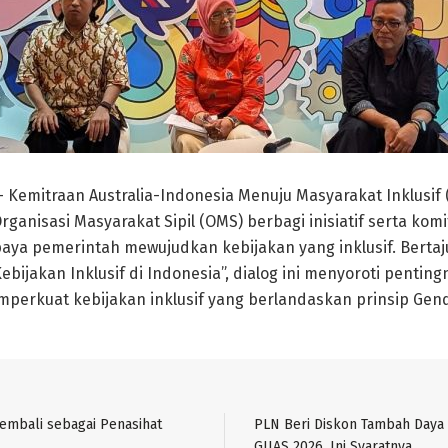
– Kemitraan Australia-Indonesia Menuju Masyarakat Inklusif (
ganisasi Masyarakat Sipil (OMS) berbagi inisiatif serta kom
ya pemerintah mewujudkan kebijakan yang inklusif. Bertaj
bijakan Inklusif di Indonesia”, dialog ini menyoroti penti
perkuat kebijakan inklusif yang berlandaskan prinsip Gende
Kembali sebagai Penasihat
PLN Beri Diskon Tambah Daya
GIIAS 2026, Ini Syaratnya