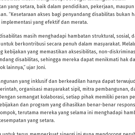
n yang setara, baik dalam pendidikan, pekerjaan, maupun 
n. “Kesetaraan akses bagi penyandang disabilitas bukan h
a implementasi yang efektif dan merata.
sabilitas masih menghadapi hambatan struktural, sosial, 
ntuk berkontribusi secara penuh dalam masyarakat. Melalu
 kebijakan yang memastikan aksesibilitas, non-diskriminas
andang disabilitas, sehingga mereka dapat menikmati hak 
 lainnya,” ujar Joni.
gunan yang inklusif dan berkeadilan hanya dapat terwujud
erintah, organisasi masyarakat sipil, mitra pembangunan, d
engan semangat kolaborasi, setiap pihak memiliki peran p
bijakan dan program yang dihasilkan benar-benar respons
ompok, terutama mereka yang selama ini menghadapi ham
esempatan yang setara.
 untuk terus memperkuat sinergi ini guna mendorong peru