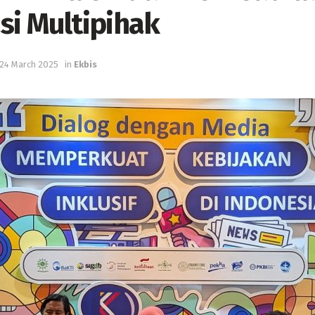
si Multipihak
24 March 2025
in
Ekbis