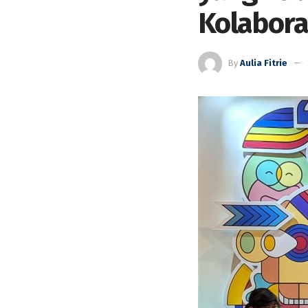
Kolabora
By
Aulia Fitrie