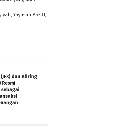
yiyah, Yayasan BaKTI,
(JFX) dan Kliring
) Resmi
 sebagai
ansaksi
Keuangan