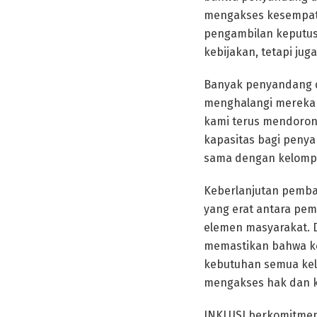
mengakses kesempata
pengambilan keputusa
kebijakan, tetapi jug
Banyak penyandang di
menghalangi mereka u
kami terus mendorong
kapasitas bagi peny
sama dengan kelompok
Keberlanjutan pemban
yang erat antara pem
elemen masyarakat. D
memastikan bahwa ke
kebutuhan semua kel
mengakses hak dan k
INKLUSI berkomitmen