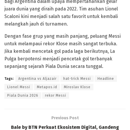
bagi Argentina dalam upaya mempertahankan gelar
juara dunia yang diraih pada 2022. Tim asuhan Lionel
Scaloni kini menjadi salah satu favorit untuk kembali
melangkah jauh di turnamen.
Dengan fase grup yang masih panjang, peluang Messi
untuk melampaui rekor Klose masih sangat terbuka.
Jika kembali mencetak gol pada laga berikutnya, La
Pulga berpotensi menjadi pencetak gol terbanyak
sepanjang sejarah Piala Dunia secara tunggal.
Tags:
Argentina vs Aljazair
hat-trick Messi
Headline
Lionel Messi
Metapos.id
Miroslav Klose
Piala Dunia 2026
rekor Messi
Previous Post
Bale by BTN Perkuat Ekosistem Digital, Gandeng