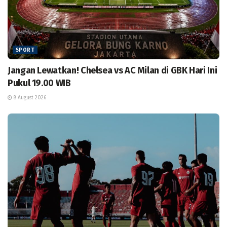
SPORT
Jangan Lewatkan! Chelsea vs AC Milan di GBK Hari Ini
Pukul 19.00 WIB
8 August 2026