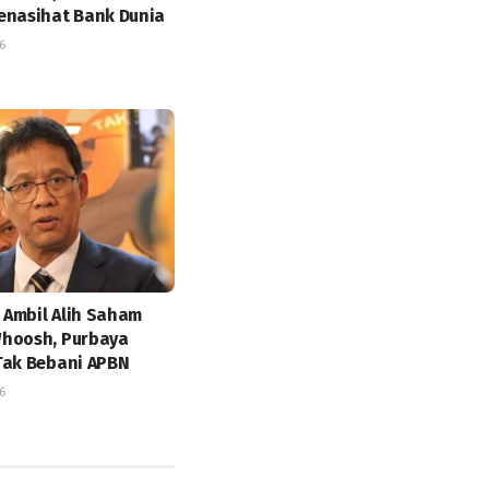
enasihat Bank Dunia
6
Ambil Alih Saham
hoosh, Purbaya
Tak Bebani APBN
6