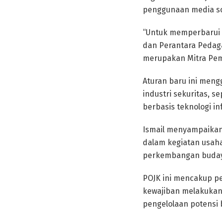
penggunaan media so
“Untuk memperbarui p
dan Perantara Pedag
merupakan Mitra Pema
Aturan baru ini men
industri sekuritas, s
berbasis teknologi in
Ismail menyampaikan,
dalam kegiatan usaha
perkembangan budaya
POJK ini mencakup pe
kewajiban melakukan
pengelolaan potensi 