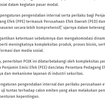
sial dalam kegiatan pasar modal.
engaturan pengendalian internal serta perilaku bagi Penja
ang Efek (PPE) termasuk Perusahaan Efek Daerah (PED) da
saran secara lebih komprehensif,” ujarnya dalam keterangan
ggantikan ketentuan sebelumnya dan mengakomodasi dinami
eperti meningkatnya kompleksitas produk, proses bisnis, se
formasi dan media sosial.
 penerbitan POJK ini dilatarbelakangi oleh kompleksitas ya
 Penjamin Emisi Efek (PEE) dan/atau Perantara Pedagang Ef
 dan mekanisme layanan di industri sekuritas.
ngaturan pengendalian internal dan perilaku perusahaan e
 uji tuntas terhadap calon emiten yang akan melakukan p
benturan kepentingan.