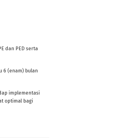
PE dan PED serta
ku 6 (enam) bulan
dap implementasi
t optimal bagi