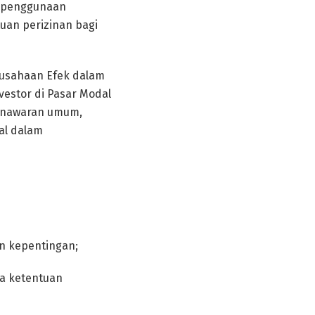
ko penggunaan
tuan perizinan bagi
rusahaan Efek dalam
estor di Pasar Modal
penawaran umum,
al dalam
an kepentingan;
rta ketentuan