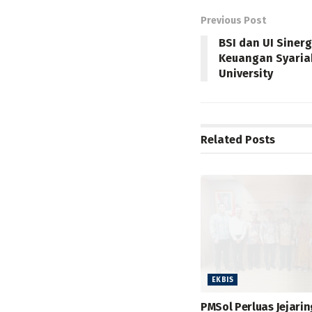
Previous Post
BSI dan UI Sinerg
Keuangan Syaria
University
Related
Posts
EKBIS
PMSol Perluas Jejarin