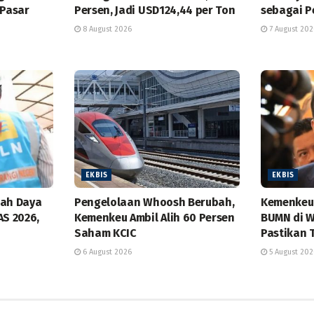
 Pasar
Persen, Jadi USD124,44 per Ton
sebagai P
8 August 2026
7 August 202
EKBIS
EKBIS
bah Daya
Pengelolaan Whoosh Berubah,
Kemenkeu 
AS 2026,
Kemenkeu Ambil Alih 60 Persen
BUMN di W
Saham KCIC
Pastikan 
6 August 2026
5 August 202