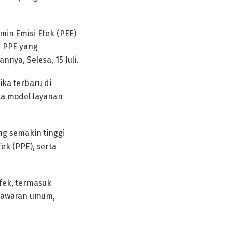
min Emisi Efek (PEE)
n PPE yang
nya, Selesa, 15 Juli.
ka terbaru di
rta model layanan
ng semakin tinggi
ek (PPE), serta
fek, termasuk
enawaran umum,