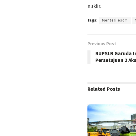
nuklir.
Tags:
Menteri esdm
Previous Post
RUPSLB Garuda I
Persetujuan 2 A
Related
Posts