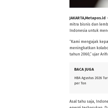
JAKARTA,Metapos.id
–
mitra bisnis dan lem
Indonesia untuk menc
“Kami mengajak kepa
meningkatkan kolabo
tahun 2060,” ujar Arif
BACA JUGA
HBA Agustus 2026 Tur
per Ton
Asal tahu saja, Indon
energi terbarukan. D