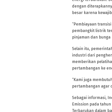
dengan diterapkanny
besar karena kewaj
“Pembiayaan transis
pembangkit listrik 
pinjaman dan bunga k
Selain itu, pemerint
industri dari penghe
memberikan pelatihan
pertambangan ke en
“Kami juga membutuh
pertambangan agar da
Sebagai informasi, I
Emission pada tahun 
Terbarukan dalam bau