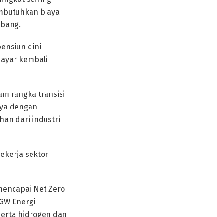
embutuhkan biaya
mbang.
ensiun dini
bayar kembali
am rangka transisi
unya dengan
an dari industri
ekerja sektor
mencapai Net Zero
 GW Energi
serta hidrogen dan