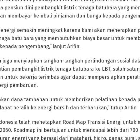
a pensiun dini pembangkit listrik tenaga batubara yang m
iban membayar kembali pinjaman dan bunga kepada penge
i energi semakin meningkat karena kami akan menerapkan p
tenaga batu bara yang membutuhkan biaya besar untuk mem
epada pengembang,” lanjut Arifin.
ah juga menyiapkan langkah-langkah perlindungan sosial dal
ntian pembangkit listrik tenaga batubara ke EBT, salah sat
 untuk pekerja terimbas agar dapat mempersiapkan peralih
ergi pembaruan.
kan dana tambahan untuk memberikan pelatihan kepada p
pat beralih ke energi bersih dan terbarukan,” tutup Arifin
ndonesia telah menetapkan Road Map Transisi Energi untuk 
2060. Roadmap ini bertujuan untuk mencapai lebih dari 700
ran energi yang berasal dari matahari, hidro, panas bumi, 