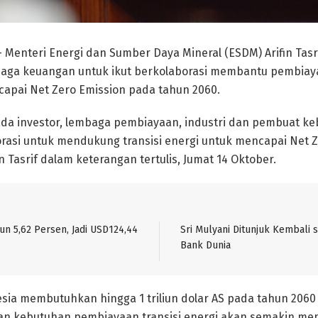
 Menteri Energi dan Sumber Daya Mineral (ESDM) Arifin Tas
baga keuangan untuk ikut berkolaborasi membantu pembiayaa
apai Net Zero Emission pada tahun 2060.
da investor, lembaga pembiayaan, industri dan pembuat ke
rasi untuk mendukung transisi energi untuk mencapai Net 
in Tasrif dalam keterangan tertulis, Jumat 14 Oktober.
un 5,62 Persen, Jadi USD124,44
Sri Mulyani Ditunjuk Kembali 
Bank Dunia
esia membutuhkan hingga 1 triliun dolar AS pada tahun 2060 
an kebutuhan pembiayaan transisi energi akan semakin men