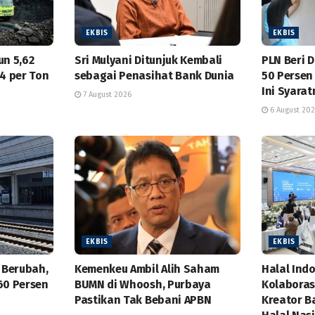
EKBIS
EKBIS
un 5,62
Sri Mulyani Ditunjuk Kembali
PLN Beri 
44 per Ton
sebagai Penasihat Bank Dunia
50 Persen
Ini Syara
7 August 2026
6 August 20
EKBIS
EKBIS
 Berubah,
Kemenkeu Ambil Alih Saham
Halal Ind
60 Persen
BUMN di Whoosh, Purbaya
Kolaboras
Pastikan Tak Bebani APBN
Kreator B