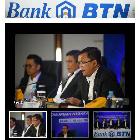
-
+
1
of 6