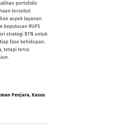
lihan portofolio
ahaan tersebut
ikan aspek layanan
am keputusan RUPS
ri strategi BTN untuk
iap fase kehidupan.
 tetapi terus
iun.
man Penjara, Kasus