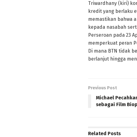
Triwardhany (kiri) k
kredit yang berlaku e
memastikan bahwa aku
kepada nasabah sert
Perseroan pada 23 Ap
memperkuat peran Pe
Di mana BTN tidak b
berlanjut hingga me
Previous Post
Michael Pecahka
sebagai Film Biop
Related
Posts