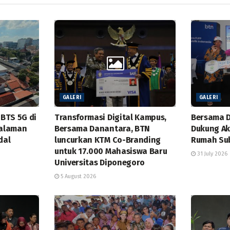
GALERI
GALERI
BTS 5G di
Transformasi Digital Kampus,
Bersama 
alaman
Bersama Danantara, BTN
Dukung Ak
dal
luncurkan KTM Co-Branding
Rumah Sub
untuk 17.000 Mahasiswa Baru
31 July 2026
Universitas Diponegoro
5 August 2026