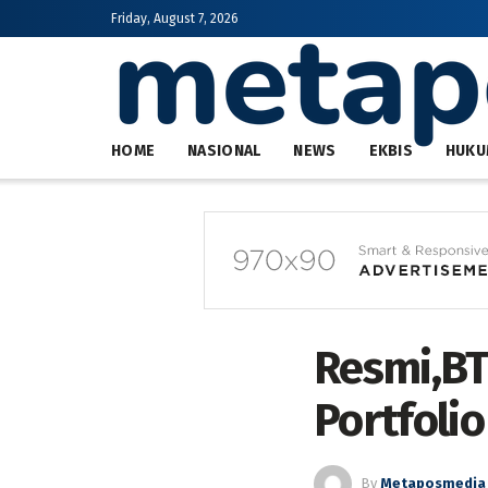
Friday, August 7, 2026
HOME
NASIONAL
NEWS
EKBIS
HUKU
Resmi,B
Portfoli
By
Metaposmedia