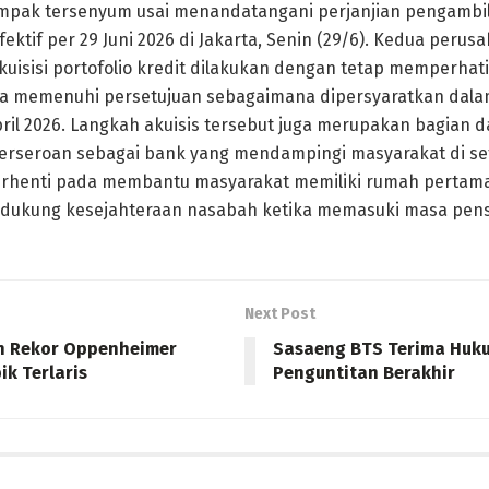
ompak tersenyum usai menandatangani perjanjian pengambila
fektif per 29 Juni 2026 di Jakarta, Senin (29/6). Kedua perus
isisi portofolio kredit dilakukan dengan tetap memperhat
a memenuhi persetujuan sebagaimana dipersyaratkan dal
ril 2026. Langkah akuisis tersebut juga merupakan bagian da
rseroan sebagai bank yang mendampingi masyarakat di set
erhenti pada membantu masyarakat memiliki rumah pertama,
ndukung kesejahteraan nasabah ketika memasuki masa pens
Next Post
n Rekor Oppenheimer
Sasaeng BTS Terima Huku
ik Terlaris
Penguntitan Berakhir