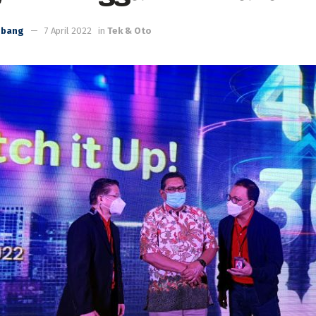
mbang
7 April 2022
in
Tek & Oto