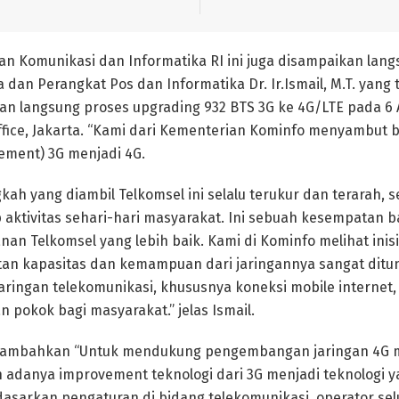
 Komunikasi dan Informatika RI ini juga disampaikan langs
dan Perangkat Pos dan Informatika Dr. Ir.Ismail, M.T. yang 
 langsung proses upgrading 932 BTS 3G ke 4G/LTE pada 6 A
ffice, Jakarta. “Kami dari Kementerian Kominfo menyambut 
ement) 3G menjadi 4G.
h yang diambil Telkomsel ini selalu terukur dan terarah, se
ktivitas sehari-hari masyarakat. Ini sebuah kesempatan b
an Telkomsel yang lebih baik. Kami di Kominfo melihat inisi
an kapasitas dan kemampuan dari jaringannya sangat ditu
aringan telekomunikasi, khususnya koneksi mobile internet, 
pokok bagi masyarakat.” jelas Ismail.
nambahkan “Untuk mendukung pengembangan jaringan 4G m
n adanya improvement teknologi dari 3G menjadi teknologi ya
sarkan pengaturan di bidang telekomunikasi, operator se