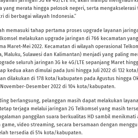
ayanan jaringan 3G ke 4G/LTE ini, akan mampu menghadirkan
a yang merata hingga pelosok negeri, serta mengakselerasi t
tri di berbagai wilayah Indonesia.”
elah memasuki tahap pertama proses upgrade layanan jaring
elkomsel melakukan upgrade jaringan di 766 kecamatan yang
a Maret-Mei 2022. Kecamatan di wilayah operasional Telkom
, Maluku, Sulawesi dan Kalimantan) menjadi yang paling m
grade seluruh jaringan 3G ke 4G/LTE sepanjang Maret hingg
p kedua akan dimulai pada Juni hingga Juli 2022 di 132 kot
nan dilakukan di 178 kota/kabupaten pada Agustus hingga O
November-Desember 2022 di 104 kota/kabupaten.
ding berlangsung, pelanggan masih dapat melakukan layana
tap terjaga melalui jaringan 2G Telkomsel yang masih terse
alaman panggilan suara berkualitas HD sambil menikmati a
in game, video streaming, secara bersamaan dengan mengg
elah tersedia di 514 kota/kabupaten.