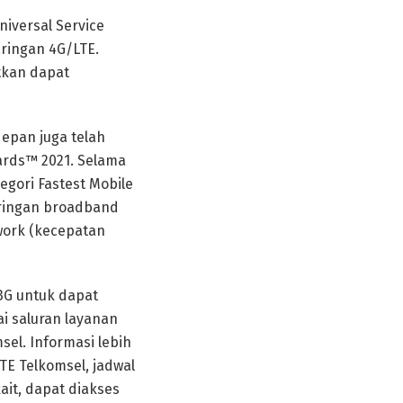
iversal Service
aringan 4G/LTE.
tkan dapat
epan juga telah
rds™ 2021. Selama
egori Fastest Mobile
aringan broadband
twork (kecepatan
3G untuk dapat
i saluran layanan
el. Informasi lebih
E Telkomsel, jadwal
it, dapat diakses