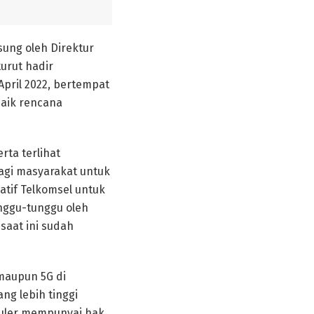
ung oleh Direktur
turut hadir
pril 2022, bertempat
baik rencana
rta terlihat
agi masyarakat untuk
atif Telkomsel untuk
nggu-tunggu oleh
saat ini sudah
aupun 5G di
ng lebih tinggi
luler mempunyai hak