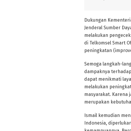
Dukungan Kementerian
Jenderal Sumber Daya 
melakukan pengecekan
di Telkomsel Smart O
peningkatan (improv
Semoga langkah-langka
dampaknya terhadap a
dapat menikmati layan
melakukan peningkat
masyarakat. Karena j
merupakan kebutuhan 
Ismail kemudian me
Indonesia, diperluka
kemampuannya. Berda