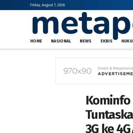
Friday, August 7, 2026
HOME
NASIONAL
NEWS
EKBIS
HUKU
Kominfo 
Tuntaska
3G ke 4G