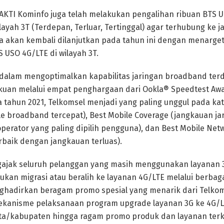
KTI Kominfo juga telah melakukan pengalihan ribuan BTS Un
ilayah 3T (Terdepan, Terluar, Tertinggal) agar terhubung ke j
a akan kembali dilanjutkan pada tahun ini dengan menarge
USO 4G/LTE di wilayah 3T.
dalam mengoptimalkan kapabilitas jaringan broadband terd
an melalui empat penghargaan dari Ookla® Speedtest Awa
 tahun 2021, Telkomsel menjadi yang paling unggul pada kat
e broadband tercepat), Best Mobile Coverage (jangkauan j
(operator yang paling dipilih pengguna), dan Best Mobile Ne
baik dengan jangkauan terluas).
gajak seluruh pelanggan yang masih menggunakan layanan 
kan migrasi atau beralih ke layanan 4G/LTE melalui berbaga
hadirkan beragam promo spesial yang menarik dari Telkoms
kanisme pelaksanaan program upgrade layanan 3G ke 4G/LT
ta/kabupaten hingga ragam promo produk dan layanan terka