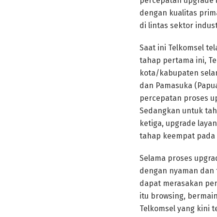
percepatan upgrade l
dengan kualitas prim
di lintas sektor indus
Saat ini Telkomsel t
tahap pertama ini, T
kota/kabupaten selam
dan Pamasuka (Papua
percepatan proses up
Sedangkan untuk taha
ketiga, upgrade laya
tahap keempat pada 
Selama proses upgra
dengan nyaman dan te
dapat merasakan peng
itu browsing, berma
Telkomsel yang kini t