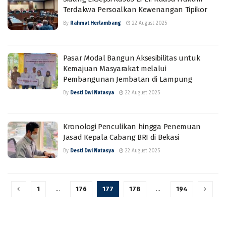
Terdakwa Persoalkan Kewenangan Tipikor
By
Rahmat Herlambang
22 August 2025
Pasar Modal Bangun Aksesibilitas untuk
Kemajuan Masyarakat melalui
Pembangunan Jembatan di Lampung
By
Desti Dwi Natasya
22 August 2025
Kronologi Penculikan hingga Penemuan
Jasad Kepala Cabang BRI di Bekasi
By
Desti Dwi Natasya
22 August 2025
1
…
176
177
178
…
194