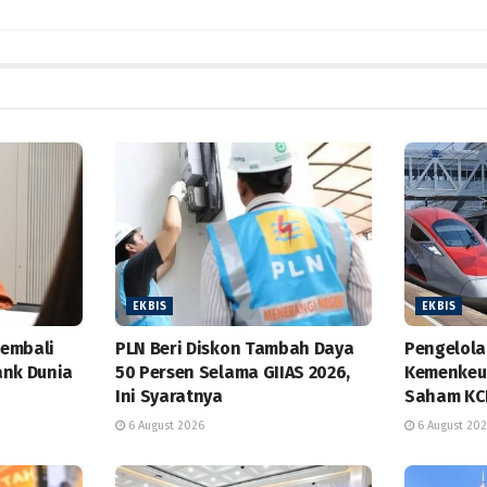
EKBIS
EKBIS
Kembali
PLN Beri Diskon Tambah Daya
Pengelol
ank Dunia
50 Persen Selama GIIAS 2026,
Kemenkeu 
Ini Syaratnya
Saham KC
6 August 2026
6 August 20