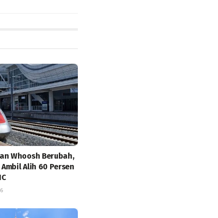
aan Whoosh Berubah,
Ambil Alih 60 Persen
IC
26