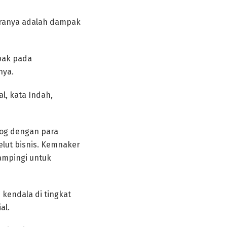
aranya adalah dampak
mpak pada
nya.
, kata Indah,
log dengan para
elut bisnis. Kemnaker
ampingi untuk
 kendala di tingkat
al.