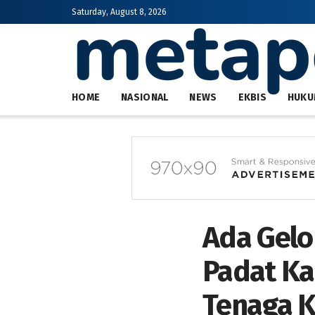
Saturday, August 8, 2026
HOME
NASIONAL
NEWS
EKBIS
HUKU
Ada Gelo
Padat Ka
Tenaga K