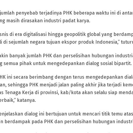
jumlah penyebab terjadinya PHK beberapa waktu ini di ant
g masih dirasakan industri padat karya.
isnis di era digitalisasi hingga geopolitik global yang berda
 di sejumlah negara tujuan ekspor produk Indonesia,” tutur
n banyak jumlah PHK dan perselisihan hubungan industrial
semua pihak untuk mengedepankan dialog sosial bipartit.
u PHK ini secara berimbang dengan terus mengedepankan dia
, sehingga PHK menjadi jalan paling akhir jika terjadi kem
s Tenaga Kerja di provinsi, kab/kota akan selalu siap mend
erbaik,” katanya.
enjelaskan dialog ini bertujuan untuk mencari titik temu atas
n berdampak pada PHK dan perselisihan hubungan industri