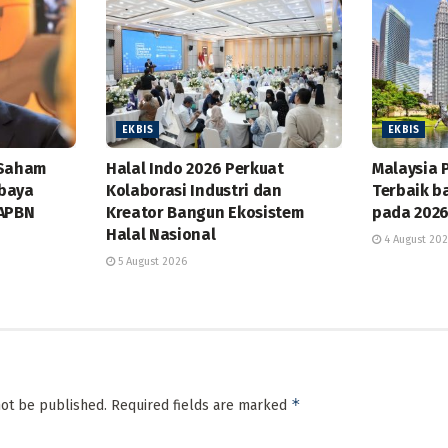
EKBIS
EKBIS
 Saham
Halal Indo 2026 Perkuat
Malaysia 
baya
Kolaborasi Industri dan
Terbaik b
 APBN
Kreator Bangun Ekosistem
pada 202
Halal Nasional
4 August 20
5 August 2026
*
not be published.
Required fields are marked