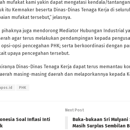
h mufakat kami yakin dapat mengatasi kendala/tantangan 
k itu Kemnaker beserta Dinas-Dinas Tenaga Kerja di seluru
an mufakat tersebut,” jelasnya.
ah, pihaknya juga mendorong Mediator Hubungan Industrial 
aerah agar terus melakukan pendampingan kepada pengusa
 opsi-opsi pencegahan PHK; serta berkoordinasi dengan p
ait upaya pencegahan tersebut.
kiranya Dinas-Dinas Tenaga Kerja dapat terus memantau ko
daerah masing-masing daerah dan melaporkannya kepada K
apos.id
PHK
Next Post
onesia Soal Inflasi Inti
Buka-bukaan Sri Mulyani
ik
Masih Surplus Sembilan B