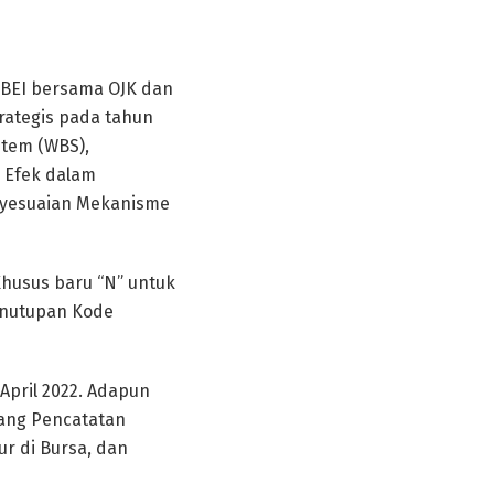
BEI bersama OJK dan
trategis pada tahun
ystem (WBS),
r Efek dalam
nyesuaian Mekanisme
Khusus baru “N” untuk
enutupan Kode
April 2022. Adapun
tang Pencatatan
ur di Bursa, dan