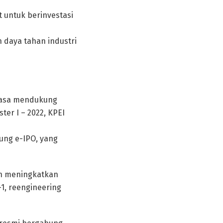
 untuk berinvestasi
n daya tahan industri
tiasa mendukung
er I – 2022, KPEI
ung e-IPO, yang
an meningkatkan
-1, reengineering