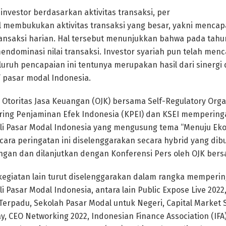
i investor berdasarkan aktivitas transaksi, per
itel membukukan aktivitas transaksi yang besar, yakni mencap
 transaksi harian. Hal tersebut menunjukkan bahwa pada tahun 
mendominasi nilai transaksi. Investor syariah pun telah menc
Seluruh pencapaian ini tentunya merupakan hasil dari sinergi
’ pasar modal Indonesia.
, Otoritas Jasa Keuangan (OJK) bersama Self-Regulatory Orga
Kliring Penjaminan Efek Indonesia (KPEI) dan KSEI mempering
i Pasar Modal Indonesia yang mengusung tema “Menuju Ekon
Acara peringatan ini diselenggarakan secara hybrid yang d
an dan dilanjutkan dengan Konferensi Pers oleh OJK ber
egiatan lain turut diselenggarakan dalam rangka memperin
 Pasar Modal Indonesia, antara lain Public Expose Live 2022,
Terpadu, Sekolah Pasar Modal untuk Negeri, Capital Market 
y, CEO Networking 2022, Indonesian Finance Association (IFA)