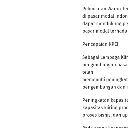
Peluncuran Waran Te
di pasar modal Indon
dapat mendukung peni
pasar modal terhadap
Pencapaian KPEI
Sebagai Lembaga Kli
pengembangan pasar m
telah
memenuhi peningkata
pengembangan dan imp
Peningkatan kapasit
kapasitas kliring pro
proses bisnis, dan u