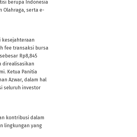
isi berupa Indonesia
n Olahraga, serta e-
i kesejahteraan
h fee transaksi bursa
 sebesar Rp8,845
 direalisasikan
i. Ketua Panitia
man Azwar, dalam hal
i seluruh investor
n kontribusi dalam
n lingkungan yang