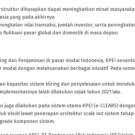
rstruktur diharapkan dapat meningkatkan minat masyarakat
esia yang pada akhirnya
ngkatan nilai transaksi, jumlah investor, serta peningkata
 fluktuasi pasar global dan domestik di masa depan.
ring dan Penjaminan di pasar modal Indonesia, KPEI senan
odal dengan melaksanakan berbagai inisiatif. Pada semest
n kapasitas sistem kliring dan penyelesaian untuk menduk
lementasinya telah dilakukan sejak tahun 2021 lalu.
as juga dilakukan pada sistem utama KPEI (e-CLEARS) deng
duk ekuiti lewat penerapan arsitektur scale out sistem tahap
pgrade komponen sistem.