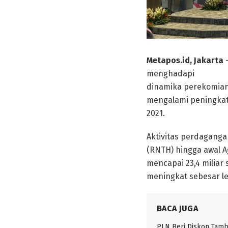
Metapos.id, Jakarta
–
menghadapi
dinamika perekomian 
mengalami peningkata
2021.
Aktivitas perdagangan
(RNTH) hingga awal Ag
mencapai 23,4 miliar s
meningkat sebesar le
BACA JUGA
PLN Beri Diskon Tam