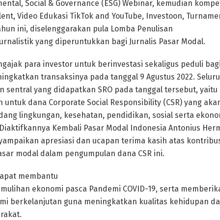
ental, Social & Governance (ESG) Webinar, kemudian kompet
lent, Video Edukasi TikTok and YouTube, Investoon, Turname
ahun ini, diselenggarakan pula Lomba Penulisan
 Jurnalistik yang diperuntukkan bagi Jurnalis Pasar Modal.
gajak para investor untuk berinvestasi sekaligus peduli bag
gkatkan transaksinya pada tanggal 9 Agustus 2022. Seluru
an sentral yang didapatkan SRO pada tanggal tersebut, yaitu
 untuk dana Corporate Social Responsibility (CSR) yang akan
dang lingkungan, kesehatan, pendidikan, sosial serta ekonom
Diaktifkannya Kembali Pasar Modal Indonesia Antonius Her
yampaikan apresiasi dan ucapan terima kasih atas kontribus
asar modal dalam pengumpulan dana CSR ini.
 dapat membantu
mulihan ekonomi pasca Pandemi COVID-19, serta memberika
 berkelanjutan guna meningkatkan kualitas kehidupan da
rakat.