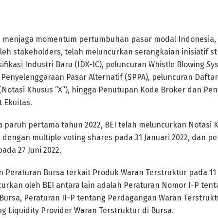
s menjaga momentum pertumbuhan pasar modal Indonesia, 
leh stakeholders, telah meluncurkan serangkaian inisiatif s
sifikasi Industri Baru (IDX-IC), peluncuran Whistle Blowing S
enyelenggaraan Pasar Alternatif (SPPA), peluncuran Dafta
Notasi Khusus “X”), hingga Penutupan Kode Broker dan Pe
 Ekuitas.
a paruh pertama tahun 2022, BEI telah meluncurkan Notasi 
engan multiple voting shares pada 31 Januari 2022, dan p
pada 27 Juni 2022.
n Peraturan Bursa terkait Produk Waran Terstruktur pada 11 
curkan oleh BEI antara lain adalah Peraturan Nomor I-P ten
 Bursa, Peraturan II-P tentang Perdagangan Waran Terstrukt
ng Liquidity Provider Waran Terstruktur di Bursa.