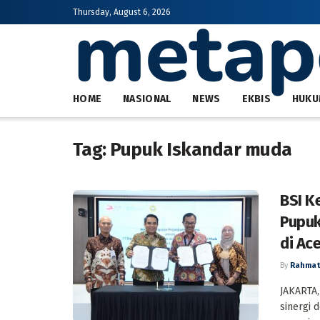
Thursday, August 6, 2026
HOME
NASIONAL
NEWS
EKBIS
HUKU
Tag:
Pupuk Iskandar muda
BSI K
Pupuk
di Ac
By
Rahmat
JAKARTA,
sinergi 