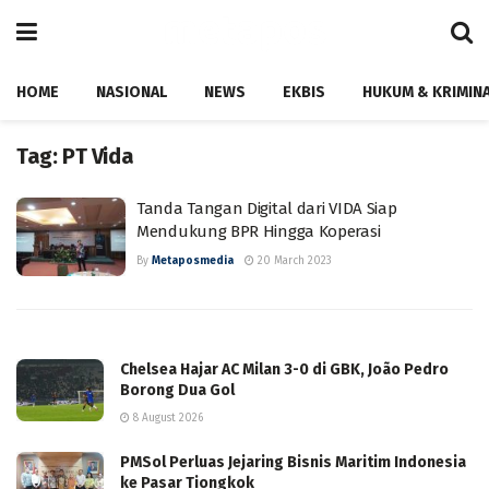
HOME
NASIONAL
NEWS
EKBIS
HUKUM & KRIMIN
Tag:
PT Vida
Tanda Tangan Digital dari VIDA Siap
Mendukung BPR Hingga Koperasi
By
Metaposmedia
20 March 2023
Chelsea Hajar AC Milan 3-0 di GBK, João Pedro
Borong Dua Gol
8 August 2026
PMSol Perluas Jejaring Bisnis Maritim Indonesia
ke Pasar Tiongkok