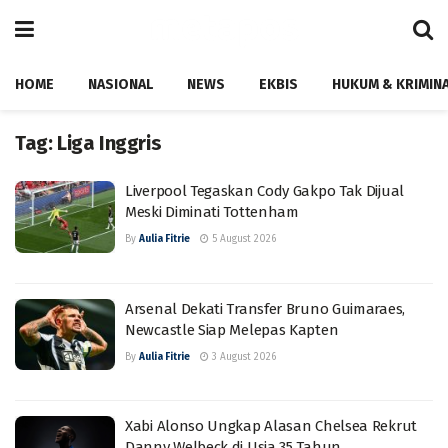
HOME
NASIONAL
NEWS
EKBIS
HUKUM & KRIMIN
Tag:
Liga Inggris
Liverpool Tegaskan Cody Gakpo Tak Dijual
Meski Diminati Tottenham
By
Aulia Fitrie
5 August 2026
Arsenal Dekati Transfer Bruno Guimaraes,
Newcastle Siap Melepas Kapten
By
Aulia Fitrie
3 August 2026
Xabi Alonso Ungkap Alasan Chelsea Rekrut
Danny Welbeck di Usia 35 Tahun