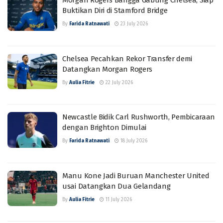
Morgan Rogers Bangga Gabung Chelsea, Siap
Buktikan Diri di Stamford Bridge
By
Farida Ratnawati
23 July 2026
Chelsea Pecahkan Rekor Transfer demi
Datangkan Morgan Rogers
By
Aulia Fitrie
22 July 2026
Newcastle Bidik Carl Rushworth, Pembicaraan
dengan Brighton Dimulai
By
Farida Ratnawati
18 July 2026
Manu Kone Jadi Buruan Manchester United
usai Datangkan Dua Gelandang
By
Aulia Fitrie
11 July 2026