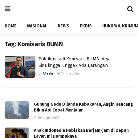
HOME
NASIONAL
NEWS
EKBIS
HUKUM & KRIMIN
Tag:
Komisaris BUMN
Politikus Jadi Komisaris BUMN, Arya
Sinulingga: Enggak Ada Larangan
By
Afizahri
13 June 2024
Gunung Gede Dilanda Kebakaran, Angin Kencang
Bikin Api Cepat Menjalar
10 August 2026
Anak Indonesia Habiskan Berjam-jam di Depan
Layar, Ini Dampaknya