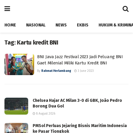
HOME
NASIONAL
NEWS
EKBIS
HUKUM & KRIMIN
Tag:
Kartu kredit BNI
BNI Java Jazz Festival 2023 Jadi Peluang BNI
Gaet Milenial Miliki Kartu Kredit BNI
By
Rahmat Herlambang
3 June 2023
Chelsea Hajar AC Milan 3-0 di GBK, João Pedro
Borong Dua Gol
8 August 2026
PMSol Perluas Jejaring Bisnis Maritim Indonesia
ke Pasar Tiongkok