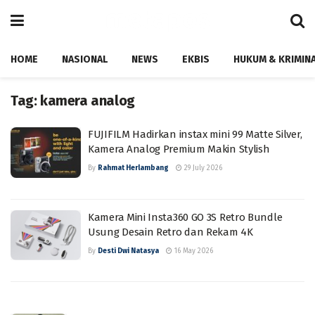
HOME
NASIONAL
NEWS
EKBIS
HUKUM & KRIMIN
Tag:
kamera analog
FUJIFILM Hadirkan instax mini 99 Matte Silver,
Kamera Analog Premium Makin Stylish
By
Rahmat Herlambang
29 July 2026
Kamera Mini Insta360 GO 3S Retro Bundle
Usung Desain Retro dan Rekam 4K
By
Desti Dwi Natasya
16 May 2026