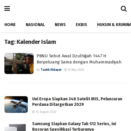
HOME
NASIONAL
NEWS
EKBIS
HUKUM & KRIMIN
Tag:
Kalender Islam
PBNU Sebut Awal Dzulhijjah 1447 H
Berpeluang Sama dengan Muhammadiyah
By
Taufik Hidayat
15 May 2026
Uni Eropa Siapkan 348 Satelit IRIS, Peluncuran
Perdana Ditargetkan 2029
10 August 2026
Samsung Siapkan Galaxy Tab S12 Series, Ini
Bocoran Spesifikasi Terbarunya