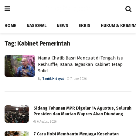
HOME
NASIONAL
NEWS
EKBIS
HUKUM & KRIMIN
Tag:
Kabinet Pemerintah
Nama Chatib Basri Mencuat di Tengah Isu
Reshuffle, Istana Tegaskan Kabinet Tetap
Solid
By
Taufik Hidayat
7 June 2026
Sidang Tahunan MPR Digelar 14 Agustus, Seluruh
Presiden dan Mantan Wapres Akan Diundang
6 August 2026
7 Cara Hobi Membantu Menjaga Kesehatan