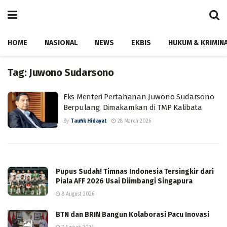
HOME
NASIONAL
NEWS
EKBIS
HUKUM & KRIMIN
Tag:
Juwono Sudarsono
Eks Menteri Pertahanan Juwono Sudarsono
Berpulang, Dimakamkan di TMP Kalibata
By
Taufik Hidayat
28 March 2026
Pupus Sudah! Timnas Indonesia Tersingkir dari
Piala AFF 2026 Usai Diimbangi Singapura
8 August 2026
BTN dan BRIN Bangun Kolaborasi Pacu Inovasi