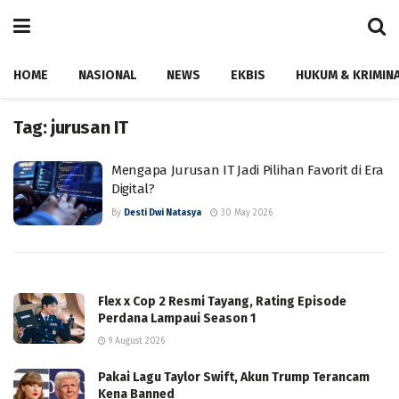
HOME
NASIONAL
NEWS
EKBIS
HUKUM & KRIMIN
Tag:
jurusan IT
Mengapa Jurusan IT Jadi Pilihan Favorit di Era
Digital?
By
Desti Dwi Natasya
30 May 2026
Flex x Cop 2 Resmi Tayang, Rating Episode
Perdana Lampaui Season 1
9 August 2026
Pakai Lagu Taylor Swift, Akun Trump Terancam
Kena Banned