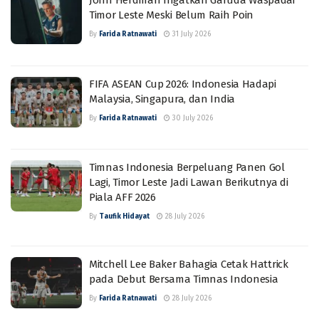
John Herdman Ingatkan Garuda Waspadai
Timor Leste Meski Belum Raih Poin
By
Farida Ratnawati
31 July 2026
FIFA ASEAN Cup 2026: Indonesia Hadapi
Malaysia, Singapura, dan India
By
Farida Ratnawati
30 July 2026
Timnas Indonesia Berpeluang Panen Gol
Lagi, Timor Leste Jadi Lawan Berikutnya di
Piala AFF 2026
By
Taufik Hidayat
28 July 2026
Mitchell Lee Baker Bahagia Cetak Hattrick
pada Debut Bersama Timnas Indonesia
By
Farida Ratnawati
28 July 2026