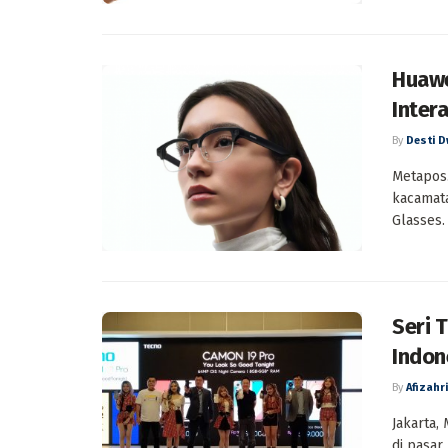
Huawe
Inter
By
Desti D
Metapos.
kacamata
Glasses.
Seri 
Indon
By
Afizahri
Jakarta,
di pasar