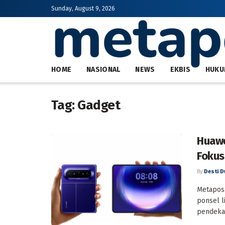
Sunday, August 9, 2026
HOME
NASIONAL
NEWS
EKBIS
HUKU
Tag:
Gadget
Huawe
Fokus
By
Desti D
Metapos.
ponsel l
pendekat