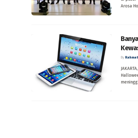
Arosa Hot
Banya
Kewa
By
Rahmat
JAKARTA,
Hallowee
meninggal