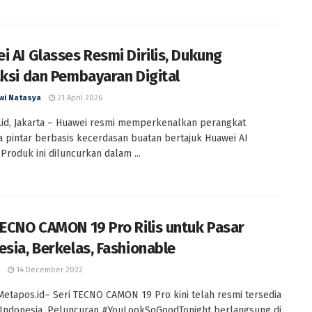
i AI Glasses Resmi Dirilis, Dukung
aksi dan Pembayaran Digital
wi Natasya
21 April 2026
id, Jakarta – Huawei resmi memperkenalkan perangkat
 pintar berbasis kecerdasan buatan bertajuk Huawei AI
 Produk ini diluncurkan dalam ...
TECNO CAMON 19 Pro Rilis untuk Pasar
esia, Berkelas, Fashionable
14 December 2022
 Metapos.id– Seri TECNO CAMON 19 Pro kini telah resmi tersedia
 Indonesia. Peluncuran #YouLookSoGoodTonight berlangsung di