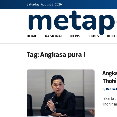
Saturday, August 8, 2026
HOME
NASIONAL
NEWS
EKBIS
HUKU
Tag:
Angkasa pura I
Angka
Thohi
By
Rahmat
Jakarta 
Thohir m