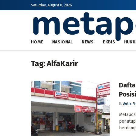
Saturday, August 8, 2026
HOME
NASIONAL
NEWS
EKBIS
HUKU
Tag:
AlfaKarir
Dafta
Posis
By
Aulia Fi
Metapos.
penutupa
berdampa