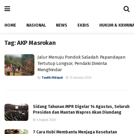
HOME
NASIONAL
NEWS
EKBIS
HUKUM & KRIMIN
Tag:
AKP Masrokan
Jalur Menuju Pondok Saladah Papandayan
Tertutup Longsor, Pendaki Diminta
Menghindar
By
Taufik Hidayat
10 January 2026
Sidang Tahunan MPR Digelar 14 Agustus, Seluruh
Presiden dan Mantan Wapres Akan Diundang
6 August 2026
7 Cara Hobi Membantu Menjaga Kesehatan