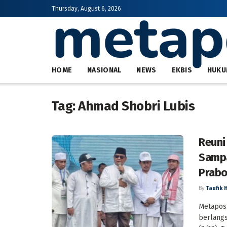
Thursday, August 6, 2026
HOME
NASIONAL
NEWS
EKBIS
HUKU
Tag:
Ahmad Shobri Lubis
Reuni
Sampa
Prab
By
Taufik 
Metapos.
berlangs