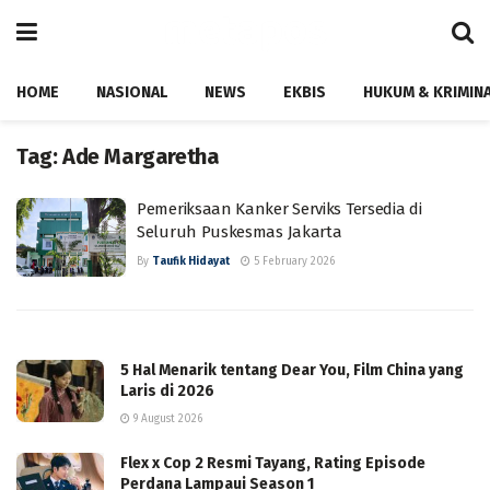
HOME
NASIONAL
NEWS
EKBIS
HUKUM & KRIMIN
Tag:
Ade Margaretha
Pemeriksaan Kanker Serviks Tersedia di
Seluruh Puskesmas Jakarta
By
Taufik Hidayat
5 February 2026
5 Hal Menarik tentang Dear You, Film China yang
Laris di 2026
9 August 2026
Flex x Cop 2 Resmi Tayang, Rating Episode
Perdana Lampaui Season 1