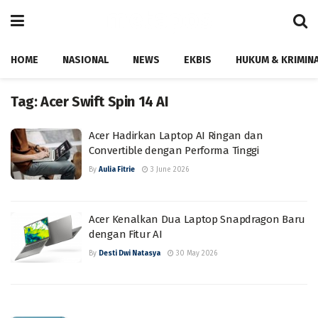
HOME
NASIONAL
NEWS
EKBIS
HUKUM & KRIMIN
Tag:
Acer Swift Spin 14 AI
Acer Hadirkan Laptop AI Ringan dan
Convertible dengan Performa Tinggi
By
Aulia Fitrie
3 June 2026
Acer Kenalkan Dua Laptop Snapdragon Baru
dengan Fitur AI
By
Desti Dwi Natasya
30 May 2026