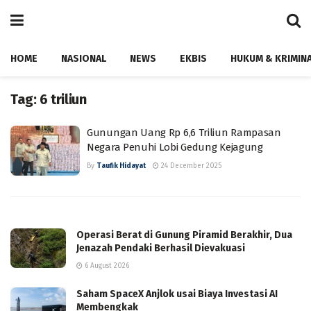
HOME
NASIONAL
NEWS
EKBIS
HUKUM & KRIMIN
Tag:
6 triliun
Gunungan Uang Rp 6,6 Triliun Rampasan
Negara Penuhi Lobi Gedung Kejagung
By
Taufik Hidayat
24 December 2025
Operasi Berat di Gunung Piramid Berakhir, Dua
Jenazah Pendaki Berhasil Dievakuasi
6 August 2026
Saham SpaceX Anjlok usai Biaya Investasi AI
Membengkak