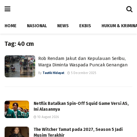
HOME
NASIONAL
NEWS
EKBIS
HUKUM & KRIMIN
Tag:
40 cm
Rob Rendam Jakut dan Kepulauan Seribu,
Warga Diminta Waspada Puncak Genangan
By
Taufik Hidayat
5 December 2025
Netflix Batalkan Spin-Off Squid Game Versi AS,
Ini Alasannya
10 August 2026
The Witcher Tamat pada 2027, Season 5 Jadi
Musim Terakhir