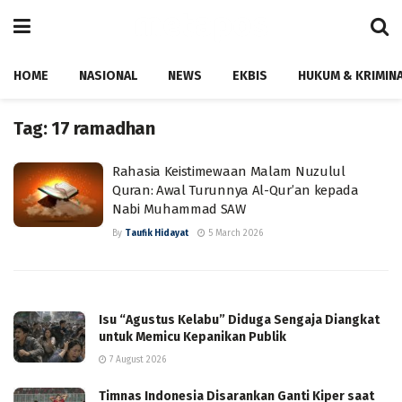
HOME
NASIONAL
NEWS
EKBIS
HUKUM & KRIMIN
Tag:
17 ramadhan
Rahasia Keistimewaan Malam Nuzulul
Quran: Awal Turunnya Al-Qur’an kepada
Nabi Muhammad SAW
By
Taufik Hidayat
5 March 2026
Isu “Agustus Kelabu” Diduga Sengaja Diangkat
untuk Memicu Kepanikan Publik
7 August 2026
Timnas Indonesia Disarankan Ganti Kiper saat