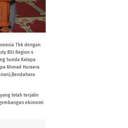
onesia Tbk dengan
uty BSI Region 4
gung Sunda Kelapa
lapa Ahmad Huraera
kanan),Bendahara
ang telah terjalin
engembangan ekonomi