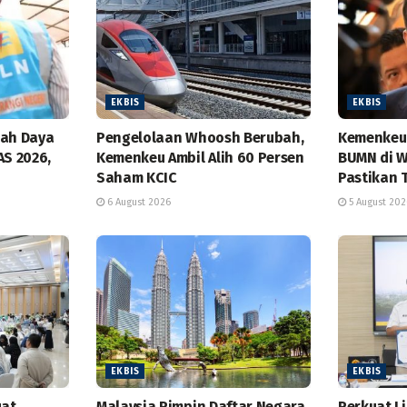
EKBIS
EKBIS
bah Daya
Pengelolaan Whoosh Berubah,
Kemenkeu 
AS 2026,
Kemenkeu Ambil Alih 60 Persen
BUMN di W
Saham KCIC
Pastikan 
6 August 2026
5 August 202
EKBIS
EKBIS
uat
Malaysia Pimpin Daftar Negara
Perkuat L