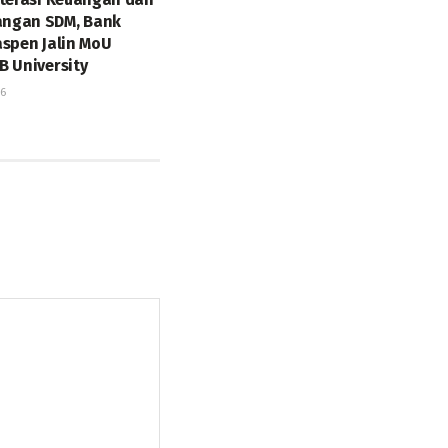
ngan SDM, Bank
aspen Jalin MoU
B University
26