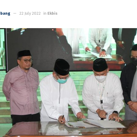
mbang
22 July 2022
in
Ekbis