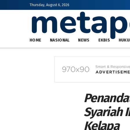
Thursday, August 6, 2026
HOME
NASIONAL
NEWS
EKBIS
HUKU
Penanda
Syariah 
Kelapa