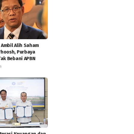
Ambil Alih Saham
hoosh, Purbaya
Tak Bebani APBN
6
iterasi Keuangan dan