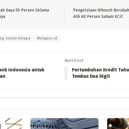
bah Daya 50 Persen Selama
Pengelolaan Whoosh Berubah
nya
Alih 60 Persen Saham KCIC
ung Sunda kelapa
Metapos.id
Next Post
Bank Indonesia untuk
Pertumbuhan Kredit Tahun
pan
Tembus Dua Digit