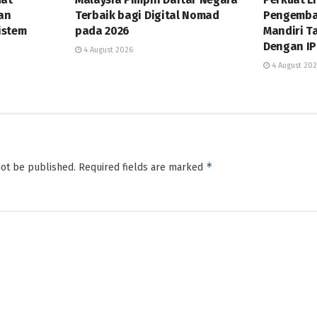
dan
Terbaik bagi Digital Nomad
Pengemba
istem
pada 2026
Mandiri T
Dengan IP
4 August 2026
4 August 20
*
not be published.
Required fields are marked