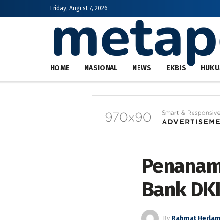
Friday, August 7, 2026
HOME
NASIONAL
NEWS
EKBIS
HUKU
Penanama
Bank DK
By
Rahmat Herla