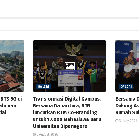
GALERI
GALERI
BTS 5G di
Transformasi Digital Kampus,
Bersama 
alaman
Bersama Danantara, BTN
Dukung Ak
dal
luncurkan KTM Co-Branding
Rumah Sub
untuk 17.000 Mahasiswa Baru
31 July 2026
Universitas Diponegoro
5 August 2026