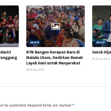
GALERI
GALERI
ndustri
BTN Bangun Harapan Baru di
Gerak Hij
 Panggung
Maluku Utara, Hadirkan Rumah
28 July 2026
Layak Huni untuk Masyarakat
28 July 2026
*
not be published.
Required fields are marked