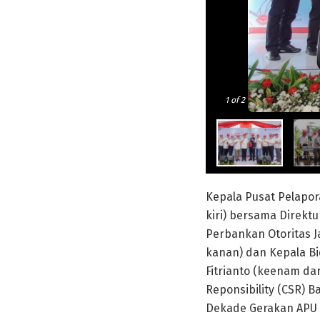
1
of 2
Kepala Pusat Pelapor
kiri) bersama Direktu
Perbankan Otoritas J
kanan) dan Kepala B
Fitrianto (keenam da
Reponsibility (CSR) 
Dekade Gerakan APU P