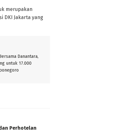
puk merupakan
i DKI Jakarta yang
 Bersama Danantara,
ng untuk 17.000
iponegoro
 dan Perhotelan