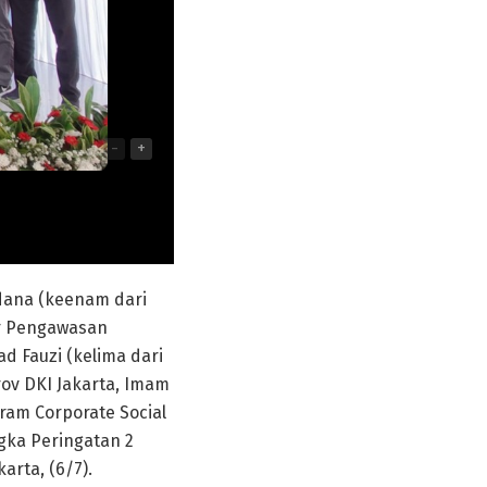
-
+
ndana (keenam dari
tur Pengawasan
d Fauzi (kelima dari
ov DKI Jakarta, Imam
ram Corporate Social
gka Peringatan 2
rta, (6/7).