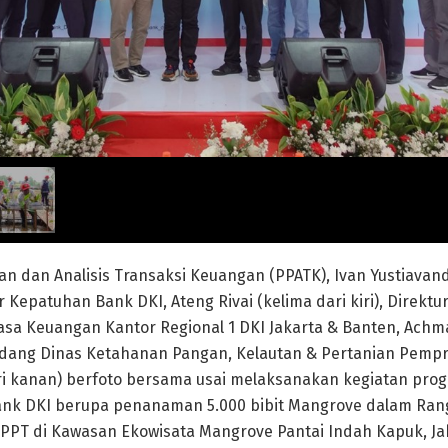
an dan Analisis Transaksi Keuangan (PPATK), Ivan Yustiava
r Kepatuhan Bank DKI, Ateng Rivai (kelima dari kiri), Direk
asa Keuangan Kantor Regional 1 DKI Jakarta & Banten, Achma
idang Dinas Ketahanan Pangan, Kelautan & Pertanian Pempr
ri kanan) berfoto bersama usai melaksanakan kegiatan prog
Bank DKI berupa penanaman 5.000 bibit Mangrove dalam Ran
PT di Kawasan Ekowisata Mangrove Pantai Indah Kapuk, Jaka