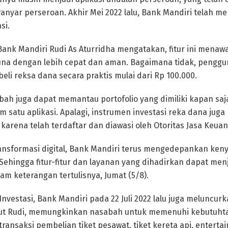
anyar perseroan. Akhir Mei 2022 lalu, Bank Mandiri telah meril
si.
Bank Mandiri Rudi As Aturridha mengatakan, fitur ini men
una dengan lebih cepat dan aman. Bagaimana tidak, pengguna
li reksa dana secara praktis mulai dari Rp 100.000.
abah juga dapat memantau portofolio yang dimiliki kapan saj
am satu aplikasi. Apalagi, instrumen investasi reka dana juga
karena telah terdaftar dan diawasi oleh Otoritas Jasa Keuan
ransformasi digital, Bank Mandiri terus mengedepankan ke
ehingga fitur-fitur dan layanan yang dihadirkan dapat menja
am keterangan tertulisnya, Jumat (5/8).
 Investasi, Bank Mandiri pada 22 Juli 2022 lalu juga meluncurka
anjut Rudi, memungkinkan nasabah untuk memenuhi kebutuht
i transaksi pembelian tiket pesawat, tiket kereta api, entert