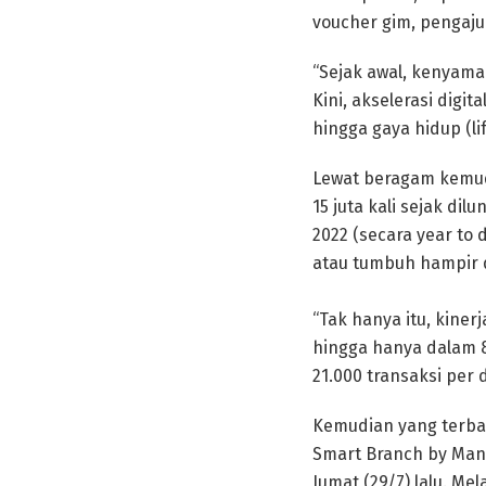
voucher gim, pengajua
“Sejak awal, kenyama
Kini, akselerasi digit
hingga gaya hidup (l
Lewat beragam kemuda
15 juta kali sejak dil
2022 (secara year to d
atau tumbuh hampir du
“Tak hanya itu, kiner
hingga hanya dalam 
21.000 transaksi per 
Kemudian yang terbar
Smart Branch by Mand
Jumat (29/7) lalu. Mel