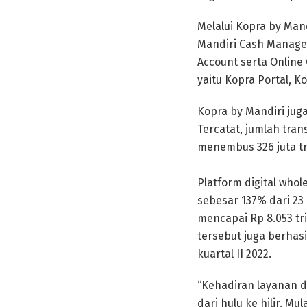
Melalui Kopra by Mand
Mandiri Cash Managem
Account serta Online 
yaitu Kopra Portal, K
Kopra by Mandiri jug
Tercatat, jumlah tra
menembus 326 juta tr
Platform digital who
sebesar 137% dari 23 
mencapai Rp 8.053 tri
tersebut juga berhas
kuartal II 2022.
“Kehadiran layanan d
dari hulu ke hilir. Mu