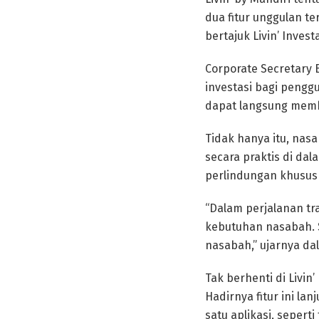
dua fitur unggulan ter
bertajuk Livin’ Investa
Corporate Secretary 
investasi bagi pengg
dapat langsung membe
Tidak hanya itu, nas
secara praktis di dal
perlindungan khusus 
“Dalam perjalanan t
kebutuhan nasabah. S
nasabah,” ujarnya dal
Tak berhenti di Livin’
Hadirnya fitur ini l
satu aplikasi, sepert