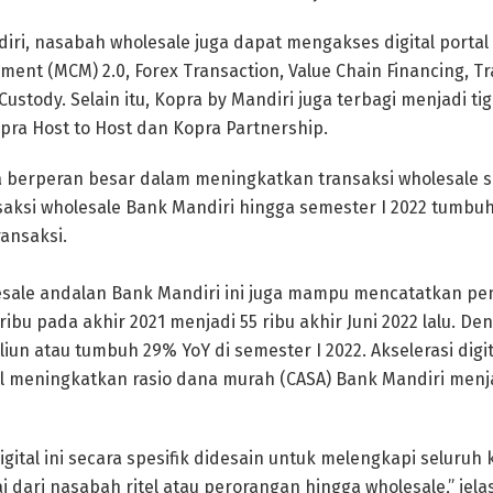
iri, nasabah wholesale juga dapat mengakses digital portal 
ent (MCM) 2.0, Forex Transaction, Value Chain Financing, T
Custody. Selain itu, Kopra by Mandiri juga terbagi menjadi ti
opra Host to Host dan Kopra Partnership.
a berperan besar dalam meningkatkan transaksi wholesale se
nsaksi wholesale Bank Mandiri hingga semester I 2022 tumbu
ansaksi.
lesale andalan Bank Mandiri ini juga mampu mencatatkan p
ribu pada akhir 2021 menjadi 55 ribu akhir Juni 2022 lalu. Den
liun atau tumbuh 29% YoY di semester I 2022. Akselerasi digi
il meningkatkan rasio dana murah (CASA) Bank Mandiri menj
igital ini secara spesifik didesain untuk melengkapi seluru
lai dari nasabah ritel atau perorangan hingga wholesale,” jela