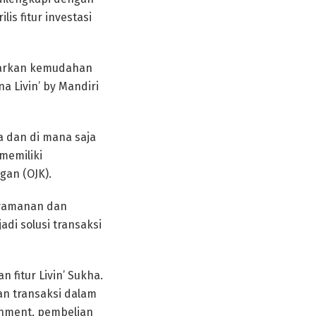
is fitur investasi
awarkan kemudahan
 Livin’ by Mandiri
a dan di mana saja
 memiliki
gan (OJK).
nyamanan dan
di solusi transaksi
n fitur Livin’ Sukha.
an transaksi dalam
ainment, pembelian