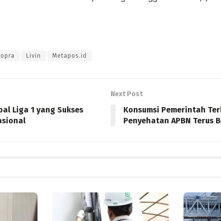
Kopra
Livin
Metapos.id
Next Post
oal Liga 1 yang Sukses
Konsumsi Pemerintah Terk
asional
Penyehatan APBN Terus 