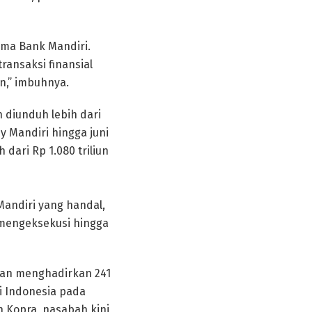
ama Bank Mandiri.
transaksi finansial
n,” imbuhnya.
 diunduh lebih dari
by Mandiri hingga juni
 dari Rp 1.080 triliun
Mandiri yang handal,
 mengeksekusi hingga
ngan menghadirkan 241
i Indonesia pada
dan Kopra, nasabah kini