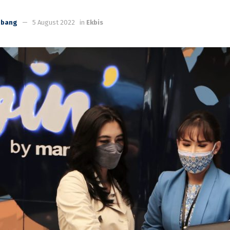
mbang
5 August 2022
in
Ekbis