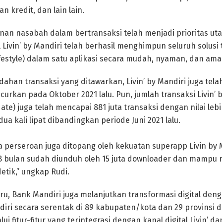
n kredit, dan lain lain.
nan nasabah dalam bertransaksi telah menjadi prioritas ut
al Livin’ by Mandiri telah berhasil menghimpun seluruh solusi 
ifestyle) dalam satu aplikasi secara mudah, nyaman, dan ama
han transaksi yang ditawarkan, Livin’ by Mandiri juga telah
uncurkan pada Oktober 2021 lalu. Pun, jumlah transaksi Livin’ 
ate) juga telah mencapai 881 juta transaksi dengan nilai lebih
a kali lipat dibandingkan periode Juni 2021 lalu.
ja perseroan juga ditopang oleh kekuatan superapp Livin by 
8 bulan sudah diunduh oleh 15 juta downloader dan mampu
detik,” ungkap Rudi.
u, Bank Mandiri juga melanjutkan transformasi digital de
iri secara serentak di 89 kabupaten/kota dan 29 provinsi d
alui fitur-fitur yang terintegrasi dengan kanal digital Livin’ 