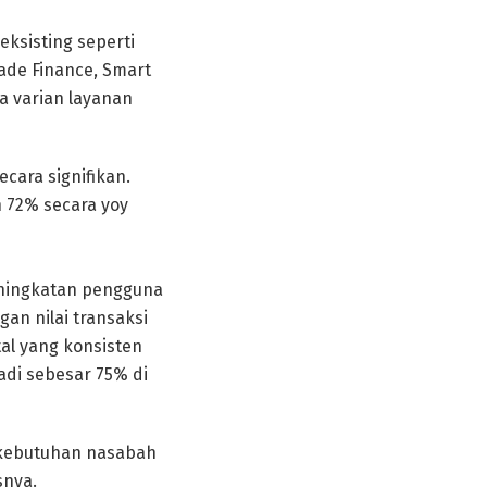
eksisting seperti
rade Finance, Smart
ga varian layanan
cara signifikan.
h 72% secara yoy
eningkatan pengguna
gan nilai transaksi
tal yang konsisten
adi sebesar 75% di
h kebutuhan nasabah
snya.