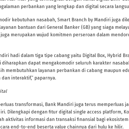
galaman perbankan yang lengkap dan digital secara langsu
dir kebutuhan nasabah, Smart Branch by Mandiri juga dile
layanan bantuan dari General Banker (GB) yang siaga melay
ni juga merupakan wujud komitmen perseroan dalam mendoro
iri hadi dalam tiga tipe cabang yaitu Digital Box, Hybrid B
ini diharapkan dapat mengakomodir seluruh karakter nasab
ih membutuhkan layanan perbankan di cabang maupun eduk
dan interaktif,” paparnya.
ital
luas transformasi, Bank Mandiri juga terus memperluas ja
iri. Dilengkapi dengan fitur digital single access platform, K
tivitas informasi dan transaksi finansial bagi ekosistem
ara end-to-end beserta value chainnya dari hulu ke hilir.