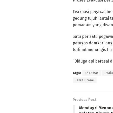
Proses Evakuasi Ber
Evakuasi pegawai ber
gedung tujuh lantai 
pemadam yang disand
Satu per satu pegawai
petugas damkar lang
terlihat menangis his
“Diduga api berasal d
Tags:
22 tewas
Evak
Terra Drone
Previous Post
Mendagri Menona