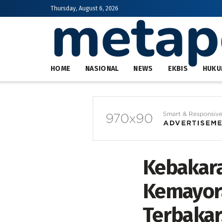
Thursday, August 6, 2026
HOME
NASIONAL
NEWS
EKBIS
HUKU
Kebakara
Kemayora
Terbakar