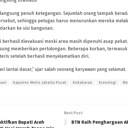
langsung Dramatis
langsung penuh ketegangan. Sejumlah orang tampak berada 
tersebut, sehingga petugas harus menurunkan mereka melalu
arkan ke sisi bangunan.
 berhasil dievakuasi meski area masih dipenuhi asap pekat. 
sung memberikan pertolongan. Beberapa korban, termasuk 
teris setelah berhasil menyelamatkan diri.
ari lantai dasar,” ujar salah seorang karyawan yang selamat.
uasi
Kapolres Metro Jakarta Pusat
Kebakaran
Kronologi
Me
Next Post
ktifkan Bupati Aceh
BTN Raih Penghargaan A