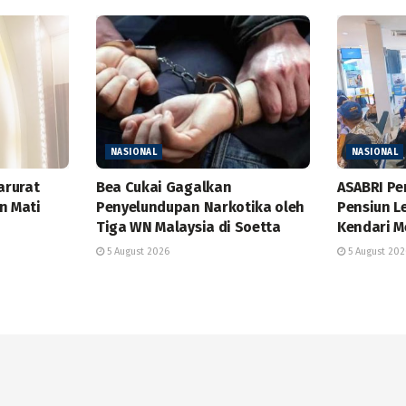
NASIONAL
NASIONAL
arurat
Bea Cukai Gagalkan
ASABRI Pe
n Mati
Penyelundupan Narkotika oleh
Pensiun L
Tiga WN Malaysia di Soetta
Kendari 
5 August 2026
5 August 202