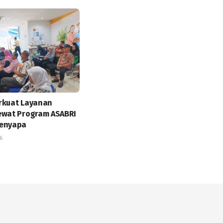
rkuat Layanan
ewat Program ASABRI
Menyapa
6