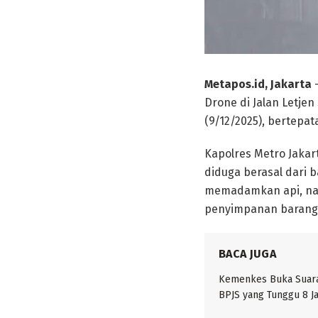
Metapos.id, Jakarta
—
Drone di Jalan Letje
(9/12/2025), bertepa
Kapolres Metro Jaka
diduga berasal dari 
memadamkan api, na
penyimpanan barang
BACA JUGA
Kemenkes Buka Suara 
BPJS yang Tunggu 8 J