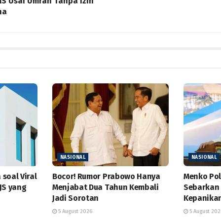
S Usai Umrah Tanpa Izin
na
NASIONAL
NASIONAL
soal Viral
Bocor! Rumor Prabowo Hanya
Menko Pol
JS yang
Menjabat Dua Tahun Kembali
Sebarkan 
Jadi Sorotan
Kepanikan
5 August 2026
5 August 202