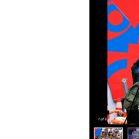
1
of 6