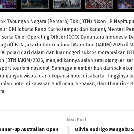
nk Tabungan Negara (Persero) Tbk (BTN) Nixon LP Napitupulu
ur DKI Jakarta Rano Karno (empat dari kanan), Menteri Pe
), serta Chief Operating Officer (COO) Danantara Indonesia 
flag off BTN Jakarta International Marathon (JAKIM) 2026 di 
.000 pelari dari dalam dan luar negeri sukses meramaikan BT
n (BTN JAKIM) 2026, menjadikannya salah satu ajang lari te
sport tourism nasional. Sehingga memberikan dampak ekono
unjungan wisata dan okupansi hotel di Jakarta. Tingginya j
unian hotel di kawasan Sudirman, Senayan, dan Thamrin se
ra.
Next Post
unner-up Australian Open
Olivia Rodrigo Mengaku 