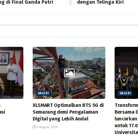
g di Final Ganda Putri
dengan Telinga Kiri
GALERI
GALERI
n
XLSMART Optimalkan BTS 5G di
Transform
asi
Semarang demi Pengalaman
Bersama 
Digital yang Lebih Andal
luncurkan
untuk 17.
6 August 2026
Universit