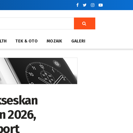
LTH
TEK & OTO
MOZAIK
GALERI
kseskan
n 2026,
port