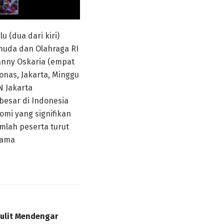
 (dua dari kiri)
muda dan Olahraga RI
Danny Oskaria (empat
Monas, Jakarta, Minggu
N Jakarta
rbesar di Indonesia
mi yang signifikan
umlah peserta turut
lama
Sulit Mendengar