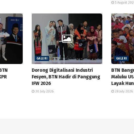
5 August 202
GALERI
GALERI
 BTN
Dorong Digitalisasi Industri
BTN Bangu
KPR
Fesyen, BTN Hadir di Panggung
Maluku Ut
IFW 2026
Layak Hun
30 July 2026
28 July 2026