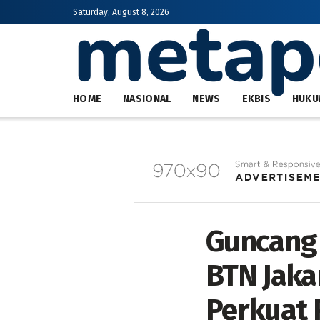
Saturday, August 8, 2026
HOME
NASIONAL
NEWS
EKBIS
HUKU
Guncang 
BTN Jaka
Perkuat P