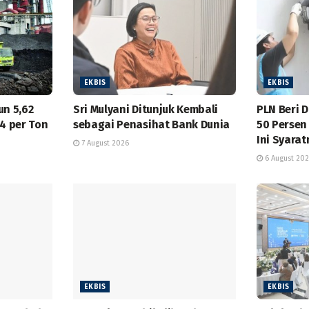
EKBIS
EKBIS
un 5,62
Sri Mulyani Ditunjuk Kembali
PLN Beri 
44 per Ton
sebagai Penasihat Bank Dunia
50 Persen
Ini Syara
7 August 2026
6 August 20
EKBIS
EKBIS