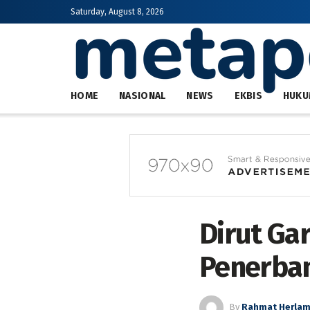
Saturday, August 8, 2026
HOME
NASIONAL
NEWS
EKBIS
HUKU
Dirut Ga
Penerba
By
Rahmat Herla