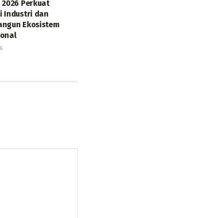
o 2026 Perkuat
i Industri dan
angun Ekosistem
ional
6