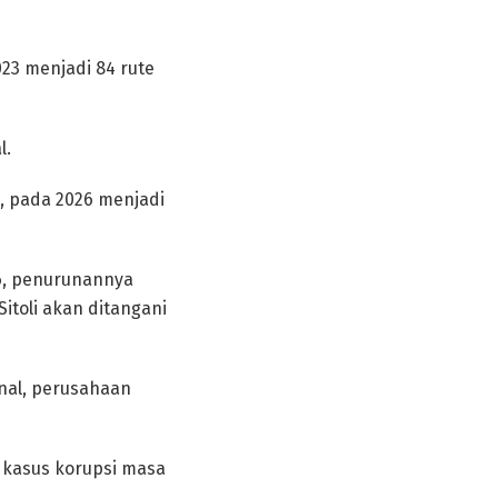
023 menjadi 84 rute
l.
u, pada 2026 menjadi
116, penurunannya
itoli akan ditangani
nal, perusahaan
i kasus korupsi masa