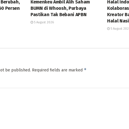
 Berubah,
Kemenkeu Ambil Alih Saham
Halal Ind
60 Persen
BUMN di Whoosh, Purbaya
Kolaboras
Pastikan Tak Bebani APBN
Kreator B
Halal Nas
5 August 2026
5 August 202
*
not be published.
Required fields are marked