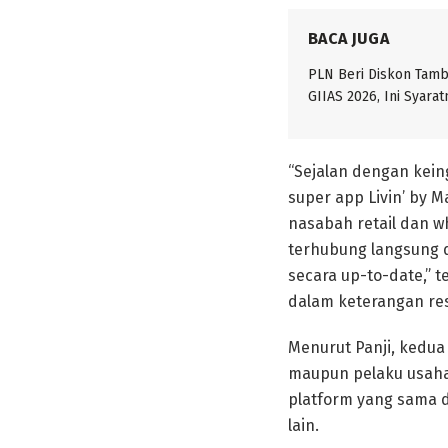
BACA JUGA
PLN Beri Diskon Tam
GIIAS 2026, Ini Syarat
“Sejalan dengan kei
super app Livin’ by 
nasabah retail dan w
terhubung langsung 
secara up-to-date,” t
dalam keterangan resm
Menurut Panji, kedua
maupun pelaku usaha
platform yang sama d
lain.