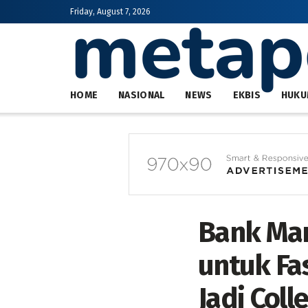
Friday, August 7, 2026
HOME
NASIONAL
NEWS
EKBIS
HUKU
Bank Man
untuk Fa
Jadi Coll