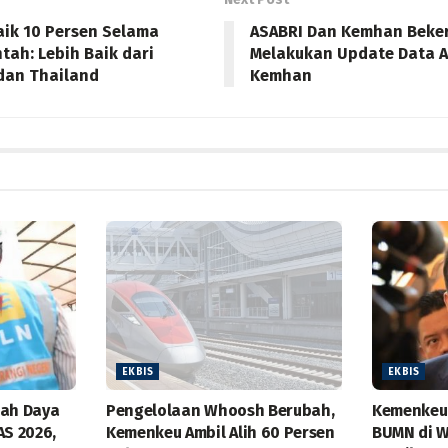
aik 10 Persen Selama
ASABRI Dan Kemhan Beke
tah: Lebih Baik dari
Melakukan Update Data A
 dan Thailand
Kemhan
EKBIS
EKBIS
bah Daya
Pengelolaan Whoosh Berubah,
Kemenkeu 
AS 2026,
Kemenkeu Ambil Alih 60 Persen
BUMN di W