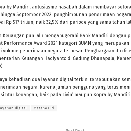
opra by Mandiri, antusiasme nasabah dalam membayar setor
, hingga September 2022, penghimpunan penerimaan negara
i Rp 517 triliun, naik 32,5% dari periode yang sama tahun lalu
an Keuangan pun lalu menganugerahi Bank Mandiri dengan 
ent Performance Award 2021 kategori BUMN yang merupaka
sasi volume penerimaan negara terbesar. Penghargaan itu dis
nterian Keuangan Hadiyanto di Gedung Dhanapala, Kemen
).
aya kehadiran dua layanan digital terkini tersebut akan sem
nerimaan negara, karena jumlah pengguna yang terus men
 fitur keuangan, baik pada Livin’ maupun Kopra by Mandiri,”
ayanan digital
Metapos.id
Next Post