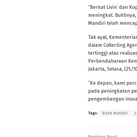
“Berkat Livin’ dan K
meningkat. Buktinya
Mandiri telah mencapa
Tak ayal, Kementeri
dalam Collecting Ag
tertinggi atas reali
Perbendaharaan Keme
Jakarta, Selasa, (25/10
“Ke depan, kami perc
pada peningkatan pe
pengembangan inovasi
Tags:
Bank mandiri
L
Previous Post