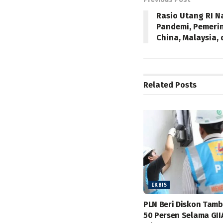
Rasio Utang RI N
Pandemi, Pemerin
China, Malaysia,
Related
Posts
EKBIS
PLN Beri Diskon Tam
50 Persen Selama GII