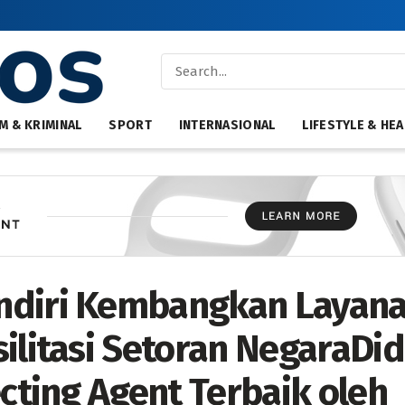
M & KRIMINAL
SPORT
INTERNASIONAL
LIFESTYLE & HEA
diri Kembangkan Layanan
silitasi Setoran NegaraDi
ecting Agent Terbaik oleh