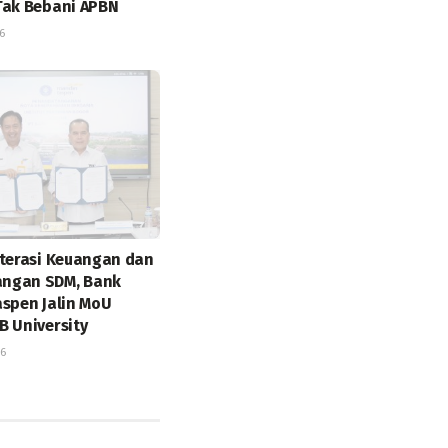
Tak Bebani APBN
6
iterasi Keuangan dan
ngan SDM, Bank
aspen Jalin MoU
B University
26