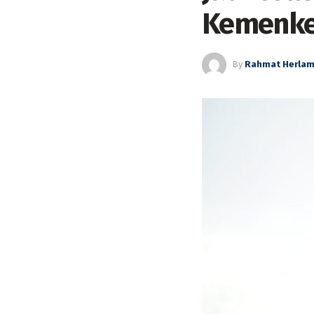
Kemenk
By
Rahmat Herla