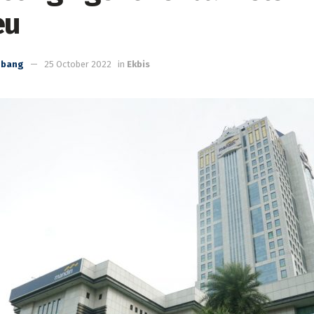
eu
mbang
25 October 2022
in
Ekbis