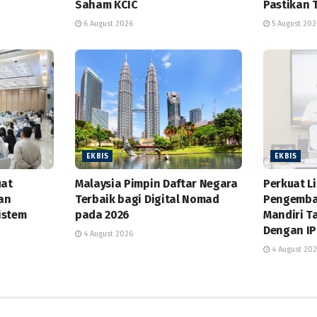
Saham KCIC
Pastikan 
6 August 2026
5 August 202
EKBIS
EKBIS
uat
Malaysia Pimpin Daftar Negara
Perkuat L
dan
Terbaik bagi Digital Nomad
Pengemba
istem
pada 2026
Mandiri T
Dengan IP
4 August 2026
4 August 20