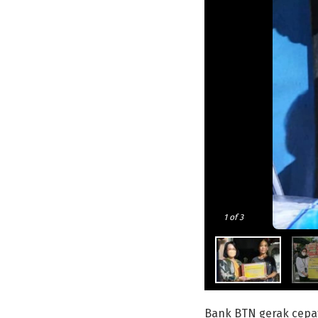
1
of 3
Bank BTN gerak cepa