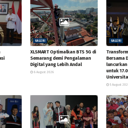
GALERI
GALERI
n
XLSMART Optimalkan BTS 5G di
Transform
asi
Semarang demi Pengalaman
Bersama 
Digital yang Lebih Andal
luncurkan
untuk 17.
6 August 2026
Universit
5 August 202