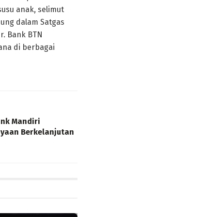
susu anak, selimut
bung dalam Satgas
r. Bank BTN
na di berbagai
ank Mandiri
yaan Berkelanjutan