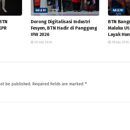
GALERI
GALERI
 BTN
Dorong Digitalisasi Industri
BTN Bangu
KPR
Fesyen, BTN Hadir di Panggung
Maluku Ut
IFW 2026
Layak Hun
30 July 2026
28 July 2026
*
not be published.
Required fields are marked