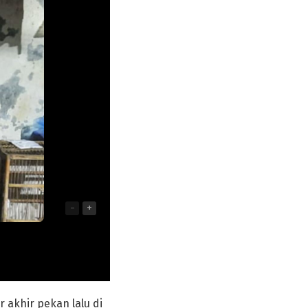
-
+
akhir pekan lalu di