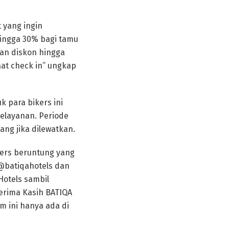
 yang ingin
hingga 30% bagi tamu
an diskon hingga
at check in” ungkap
 para bikers ini
elayanan. Periode
yang jika dilewatkan.
kers beruntung yang
 @batiqahotels dan
Hotels sambil
erima Kasih BATIQA
m ini hanya ada di