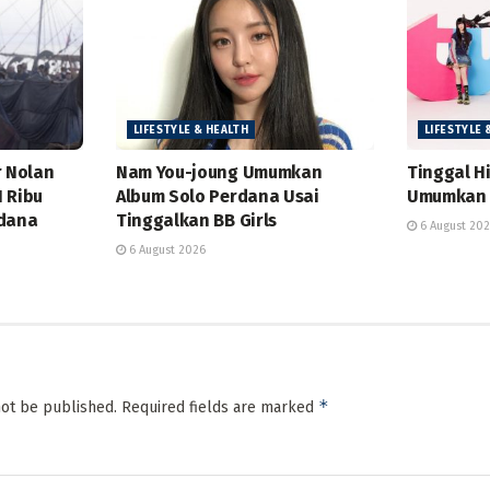
LIFESTYLE & HEALTH
LIFESTYLE 
r Nolan
Nam You-joung Umumkan
Tinggal H
 Ribu
Album Solo Perdana Usai
Umumkan T
rdana
Tinggalkan BB Girls
6 August 20
6 August 2026
*
not be published.
Required fields are marked