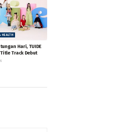
& HEALTH
itungan Hari, TUIDE
itle Track Debut
26