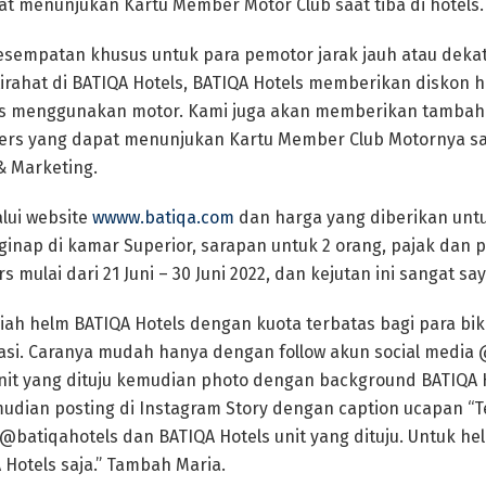
at menunjukan Kartu Member Motor Club saat tiba di hotels.
sempatan khusus untuk para pemotor jarak jauh atau dekat
irahat di BATIQA Hotels, BATIQA Hotels memberikan diskon 
ls menggunakan motor. Kami juga akan memberikan tambah
kers yang dapat menunjukan Kartu Member Club Motornya sa
& Marketing.
lui website
wwww.batiqa.com
dan harga yang diberikan untuk
nap di kamar Superior, sarapan untuk 2 orang, pajak dan p
 mulai dari 21 Juni – 30 Juni 2022, dan kejutan ini sangat sa
iah helm BATIQA Hotels dengan kuota terbatas bagi para bi
ipasi. Caranya mudah hanya dengan follow akun social media
nit yang dituju kemudian photo dengan background BATIQA 
dian posting di Instagram Story dengan caption ucapan “T
@batiqahotels dan BATIQA Hotels unit yang dituju. Untuk hel
 Hotels saja.” Tambah Maria.