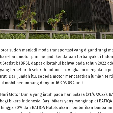
otor sudah menjadi moda transportasi yang digandrungi ma
hari-hari, motor pun menjadi kendaraan terbanyak di Indo
 Statistik (BPS), dapat diketahui bahwa pada tahun 2022 ada
ang tersebar di seluruh Indonesia. Angka ini mengalami p
urut. Dari jumlah itu, sepeda motor mencatatkan jumlah ter
usul mobil penumpang dengan 16.903.094 unit.
ari Motor Dunia yang jatuh pada hari Selasa (21/6/2022), B
agi bikers Indonesia. Bagi bikers yang menginap di BATIQA
hingga 30% dan BATIQA Hotels akan memberikan tambahan