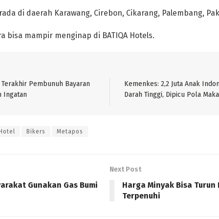
rada di daerah Karawang, Cirebon, Cikarang, Palembang, P
a bisa mampir menginap di BATIQA Hotels.
i Terakhir Pembunuh Bayaran
Kemenkes: 2,2 Juta Anak Indo
n Ingatan
Darah Tinggi, Dipicu Pola Mak
Hotel
Bikers
Metapos
Next Post
arakat Gunakan Gas Bumi
Harga Minyak Bisa Turun K
Terpenuhi