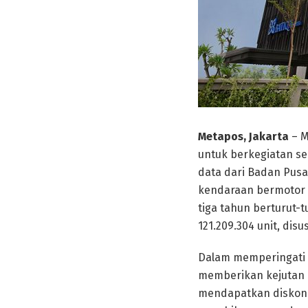
Metapos, Jakarta
– M
untuk berkegiatan se
data dari Badan Pusat
kendaraan bermotor y
tiga tahun berturut-t
121.209.304 unit, dis
Dalam memperingati H
memberikan kejutan b
mendapatkan diskon 