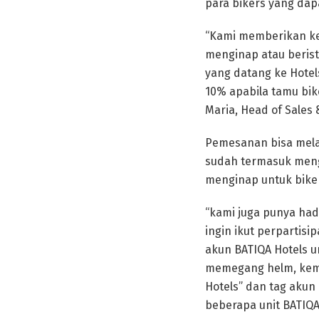
para bikers yang dap
“Kami memberikan ke
menginap atau berist
yang datang ke Hote
10% apabila tamu bi
Maria, Head of Sales 
Pemesanan bisa mela
sudah termasuk mengi
menginap untuk bikers
“kami juga punya had
ingin ikut perpartis
akun BATIQA Hotels u
memegang helm, kemu
Hotels” dan tag akun 
beberapa unit BATIQA